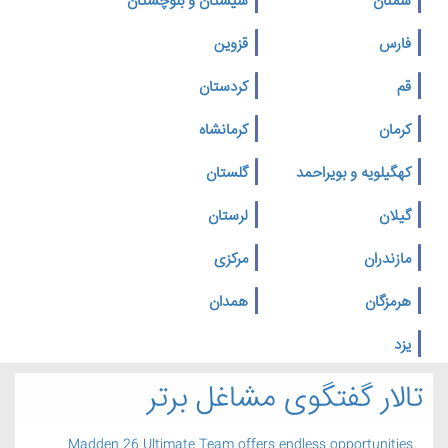
سمنان
سیستان و بلوچستان
فارس
قزوین
قم
کردستان
کرمان
کرمانشاه
کهگیلویه و بویراحمد
گلستان
گیلان
لرستان
مازندران
مرکزی
هرمزگان
همدان
یزد
تالار گفتگوی مشاغل برتر
Madden 26 Ultimate Team offers endless opportunities