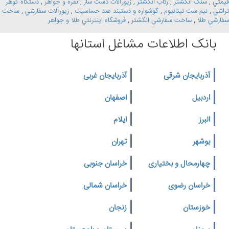
قيمتي
,
سنگ انگشتر
,
رکاب انگشتر
,
زيورآلات دست ساز
,
نقره و جواهر
,
دستگاه گوهر
تراشي
,
نيم ست تيتانيوم
,
گوشواره و دستبند ضد حساسيت
,
زيورآلات سفارشي
,
ساخت
سفارشي طلا
,
ساخت سفارشي انگشتر
,
فروشگاه اينترنتي طلا و جواهر
بانک اطلاعات مشاغل استانها
آذربایجان شرقی
آذربایجان غربی
اردبیل
اصفهان
البرز
ایلام
بوشهر
تهران
چهارمحال و بختیاری
خراسان جنوبی
خراسان رضوی
خراسان شمالی
خوزستان
زنجان