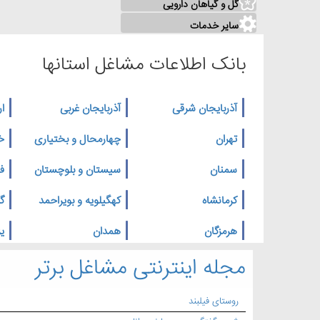
گل و گیاهان دارویی
سایر خدمات
بانک اطلاعات مشاغل استانها
آذربایجان شرقی
آذربایجان غربی
ار
تهران
چهارمحال و بختیاری
خ
سمنان
سیستان و بلوچستان
ف
کرمانشاه
کهگیلویه و بویراحمد
گ
هرمزگان
همدان
یز
مجله اینترنتی مشاغل برتر
روستای فیلبند