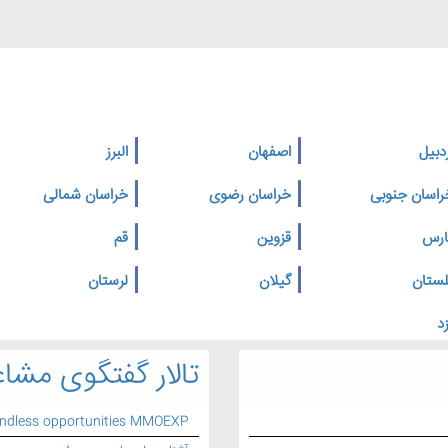
دبیل
اصفهان
البرز
راسان جنوبی
خراسان رضوی
خراسان شمالی
ارس
قزوین
قم
لستان
گیلان
لرستان
د
تالار گفتگوی مشاغ
endless opportunities MMOEXP