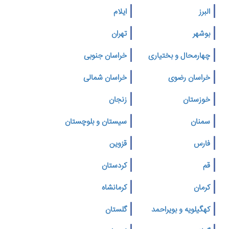
البرز
ایلام
بوشهر
تهران
چهارمحال و بختیاری
خراسان جنوبی
خراسان رضوی
خراسان شمالی
خوزستان
زنجان
سمنان
سیستان و بلوچستان
فارس
قزوین
قم
کردستان
کرمان
کرمانشاه
کهگیلویه و بویراحمد
گلستان