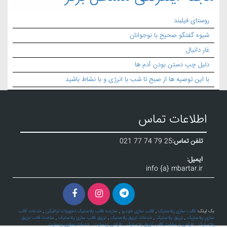
روستای فیلبند
شیوه گفتگو صحیح با نوجوانان
غار دانیال
دلیل چپ دستن بودن آدم ها
با این توصیه ها از صبح تا شب با انرژی و با نشاط باشید
اطلاعات تماس
تلفن تماس:
021 77 74 79 25
ایمیل:
info {a} mbartar.ir
بک لینک:
قالب سازی پلاستیک
,
قالب سازی خودرو
,
سازنده قالب پلاستیک تجهیزات ترافیکی
,
خدمات قالب
سازی پلاستیک
,
تزریق پلاستیک
,
خدمات تزریق پلاستیک
,
تزریق قالب سازی پلاستیک
,
ساخت قالب تزریق
پلاستیک
,
طراحی و ساخت قالب تزریق پلاستیک
,
طراحی وبسایت
,
خدمات سئوی وبسایت