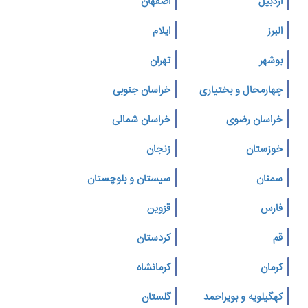
اردبیل
اصفهان
البرز
ایلام
بوشهر
تهران
چهارمحال و بختیاری
خراسان جنوبی
خراسان رضوی
خراسان شمالی
خوزستان
زنجان
سمنان
سیستان و بلوچستان
فارس
قزوین
قم
کردستان
کرمان
کرمانشاه
کهگیلویه و بویراحمد
گلستان