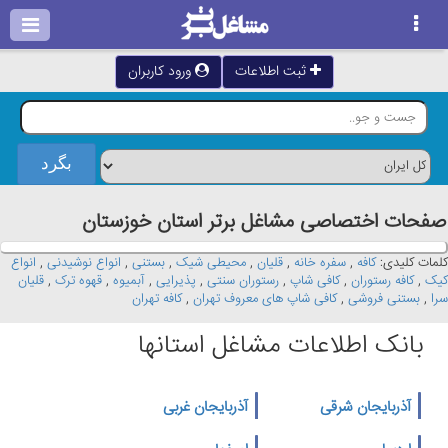
ثبت اطلاعات
ورود کاربران
صفحات اختصاصی مشاغل برتر استان خوزستان
کلمات کلیدی:
کافه
,
سفره خانه
,
قلیان
,
محیطی شیک
,
بستنی
,
انواع نوشیدنی
,
انواع
کیک
,
کافه رستوران
,
کافی شاپ
,
رستوران سنتی
,
پذیرایی
,
آبمیوه
,
قهوه ترک
,
قلیان
سرا
,
بستنی فروشی
,
کافی شاپ های معروف تهران
,
کافه تهران
بانک اطلاعات مشاغل استانها
آذربایجان شرقی
آذربایجان غربی