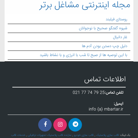
مجله اینترنتی مشاغل برتر
روستای فیلبند
شیوه گفتگو صحیح با نوجوانان
غار دانیال
دلیل چپ دستن بودن آدم ها
با این توصیه ها از صبح تا شب با انرژی و با نشاط باشید
اطلاعات تماس
تلفن تماس:
021 77 74 79 25
ایمیل:
info {a} mbartar.ir
بک لینک:
قالب سازی پلاستیک
,
قالب سازی خودرو
,
سازنده قالب پلاستیک تجهیزات ترافیکی
,
خدمات قالب