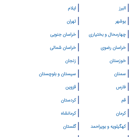
البرز
ایلام
بوشهر
تهران
چهارمحال و بختیاری
خراسان جنوبی
خراسان رضوی
خراسان شمالی
خوزستان
زنجان
سمنان
سیستان و بلوچستان
فارس
قزوین
قم
کردستان
کرمان
کرمانشاه
کهگیلویه و بویراحمد
گلستان