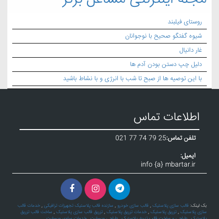
روستای فیلبند
شیوه گفتگو صحیح با نوجوانان
غار دانیال
دلیل چپ دستن بودن آدم ها
با این توصیه ها از صبح تا شب با انرژی و با نشاط باشید
اطلاعات تماس
تلفن تماس:
021 77 74 79 25
ایمیل:
info {a} mbartar.ir
بک لینک:
قالب سازی پلاستیک
,
قالب سازی خودرو
,
سازنده قالب پلاستیک تجهیزات ترافیکی
,
خدمات قالب
سازی پلاستیک
,
تزریق پلاستیک
,
خدمات تزریق پلاستیک
,
تزریق قالب سازی پلاستیک
,
ساخت قالب تزریق
پلاستیک
,
طراحی و ساخت قالب تزریق پلاستیک
,
طراحی وبسایت
,
خدمات سئوی وبسایت