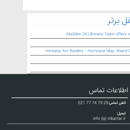
ل برتر
Madden 26 Ultimate Team offers 
mmoexp Arc Raiders – Hurricane Map, Beard 
اطلاعات تماس
تلفن تماس:
021 77 74 79 25
ایمیل:
info {a} mbartar.ir