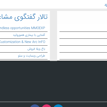
د
تالار گفتگوی مشاغ
endless opportunities MMOEXP
آشنایی با بیماری هموروئید
Customization & New Arc InFO
باغ ویلا فروش
طراحی وبسایت و سئو