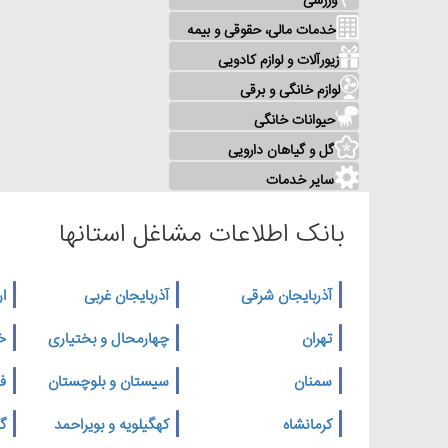
ورزشی
خدمات مالی، حقوقی و بیمه
زیورآلات و لوازم کادویی
لوازم خانگی و برقی
حیوانات خانگی
گل و گیاهان دارویی
سایر خدمات
بانک اطلاعات مشاغل استانها
آذربایجان شرقی
آذربایجان غربی
ار
تهران
چهارمحال و بختیاری
خ
سمنان
سیستان و بلوچستان
ف
کرمانشاه
کهگیلویه و بویراحمد
گ