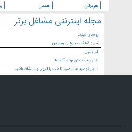
هرمزگان
همدان
یز
مجله اینترنتی مشاغل برتر
روستای فیلبند
شیوه گفتگو صحیح با نوجوانان
غار دانیال
دلیل چپ دستن بودن آدم ها
با این توصیه ها از صبح تا شب با انرژی و با نشاط باشید