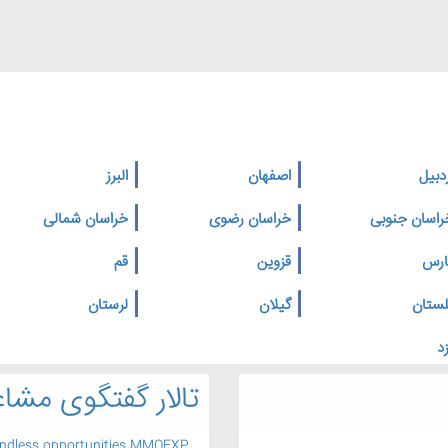
دبیل
اصفهان
البرز
راسان جنوبی
خراسان رضوی
خراسان شمالی
ارس
قزوین
قم
لستان
گیلان
لرستان
د
تالار گفتگوی مشاغ
endless opportunities MMOEXP