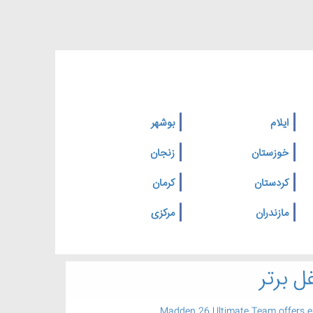
ایلام
بوشهر
خوزستان
زنجان
کردستان
کرمان
مازندران
مرکزی
ل برتر
Madden 26 Ultimate Team offers 