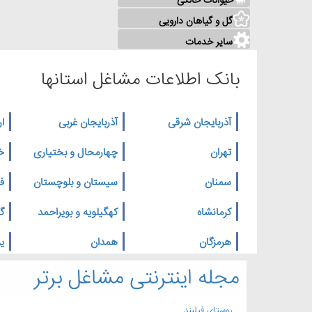
حیوانات خانگی
گل و گیاهان دارویی
سایر خدمات
بانک اطلاعات مشاغل استانها
آذربایجان شرقی
آذربایجان غربی
ار
تهران
چهارمحال و بختیاری
خ
سمنان
سیستان و بلوچستان
ف
کرمانشاه
کهگیلویه و بویراحمد
گ
هرمزگان
همدان
یز
مجله اینترنتی مشاغل برتر
روستای فیلبند