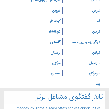
سمنان
سیستان و بلوچستان
فارس
قزوین
قم
کردستان
کرمان
کرمانشاه
کهگیلویه و بویراحمد
گلستان
گیلان
لرستان
مازندران
مرکزی
هرمزگان
همدان
یزد
تالار گفتگوی مشاغل برتر
Madden 26 Ultimate Team offers endless opportunities