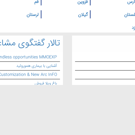
ارس
قزوین
قم
لستان
گیلان
لرستان
د
تالار گفتگوی مشاغ
endless opportunities MMOEXP
آشنایی با بیماری هموروئید
Customization & New Arc InFO
باغ ویلا فروش
طراحی وبسایت و سئو