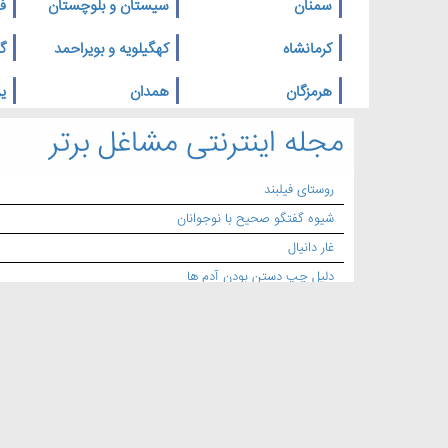
سمنان
سیستان و بلوچستان
ف
کرمانشاه
کهگیلویه و بویراحمد
گ
هرمزگان
همدان
یز
مجله اینترنتی مشاغل برتر
روستای فیلبند
شیوه گفتگو صحیح با نوجوانان
غار دانیال
دلیل چپ دستن بودن آدم ها
با این توصیه ها از صبح تا شب با انرژی و با نشاط باشید