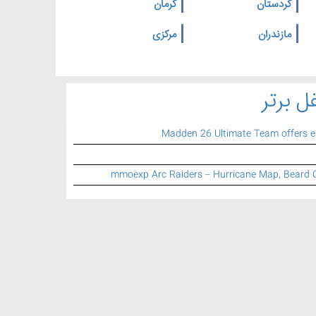
کردستان
کرمان
مازندران
مرکزی
ل برتر
Madden 26 Ultimate Team offers 
mmoexp Arc Raiders – Hurricane Map, Beard 
اطلاعات تماس
تلفن تماس:
021 77 74 79 25