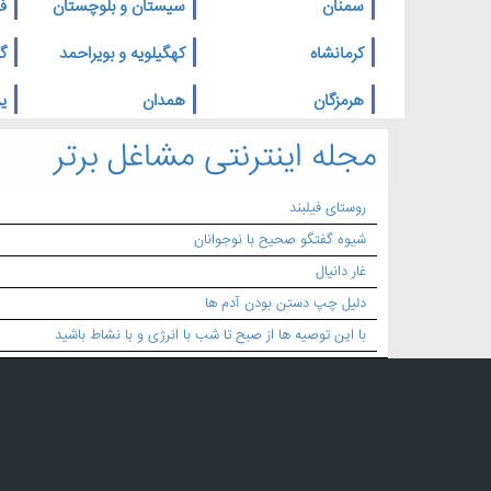
سمنان
سیستان و بلوچستان
ف
کرمانشاه
کهگیلویه و بویراحمد
گ
هرمزگان
همدان
یز
مجله اینترنتی مشاغل برتر
روستای فیلبند
شیوه گفتگو صحیح با نوجوانان
غار دانیال
دلیل چپ دستن بودن آدم ها
با این توصیه ها از صبح تا شب با انرژی و با نشاط باشید