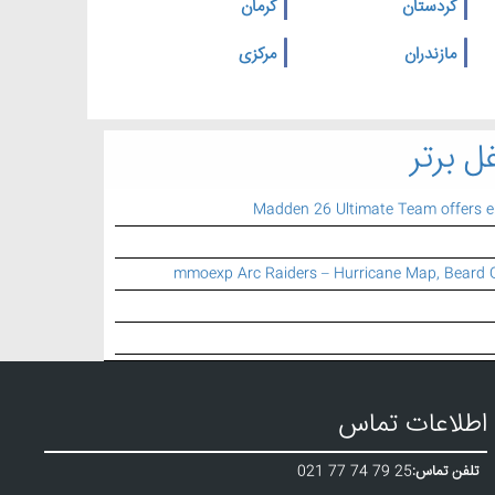
کردستان
کرمان
مازندران
مرکزی
ل برتر
Madden 26 Ultimate Team offers 
mmoexp Arc Raiders – Hurricane Map, Beard 
اطلاعات تماس
تلفن تماس:
021 77 74 79 25