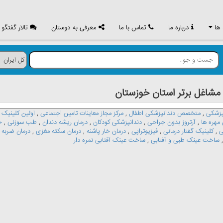
 ها
درباره ما
تماس با ما
معرفی به دوستان
تالار گفتگو
اغل برتر استان خوزستان
زشکی
,
متخصص دندانپزشکی اطفال
,
مرکز مجاز معاینات تامین اجتماعی
,
اولین کلینیک
مهره ها
,
آرتروز بدون جراحی
,
دندانپزشکی کودکان
,
درمان ریشه دندان
,
طب سوزنی
,
خ
ی
,
کلینیک گفتار درمانی
,
فیزیوتراپی
,
درمان خار پاشنه
,
درمان سکته مغزی
,
درمان ضربه 
ساخت عینک طبی و آفتابی
,
ساخت عینک آفتابی نمره دار