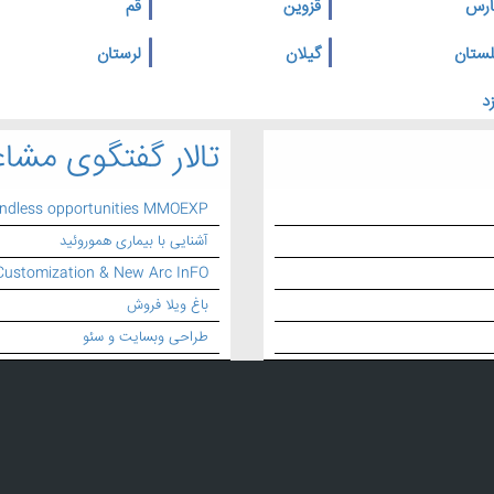
ارس
قزوین
قم
لستان
گیلان
لرستان
د
تالار گفتگوی مشاغ
endless opportunities MMOEXP
آشنایی با بیماری هموروئید
Customization & New Arc InFO
باغ ویلا فروش
طراحی وبسایت و سئو