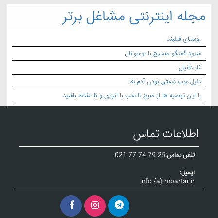
مجله اینترنتی مشاغل برتر
روستای فیلبند
شیوه گفتگو صحیح با نوجوانان
غار دانیال
دلیل چپ دستن بودن آدم ها
با این توصیه ها از صبح تا شب با انرژی و با نشاط باشید
اطلاعات تماس
تلفن تماس:
021 77 74 79 25
ایمیل:
info {a} mbartar.ir