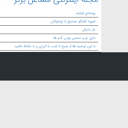
مجله اینترنتی مشاغل برتر
روستای فیلبند
شیوه گفتگو صحیح با نوجوانان
غار دانیال
دلیل چپ دستن بودن آدم ها
با این توصیه ها از صبح تا شب با انرژی و با نشاط باشید
بک لینک:
قالب سازی پلاستیک
,
قالب سازی خودرو
,
سازنده قالب پلاستیک تجهیزات ترافیکی
,
خدمات قالب سازی پلا