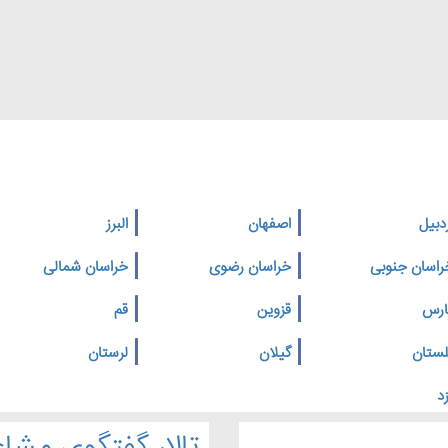
دبیل
اصفهان
البرز
راسان جنوبی
خراسان رضوی
خراسان شمالی
ارس
قزوین
قم
لستان
گیلان
لرستان
د