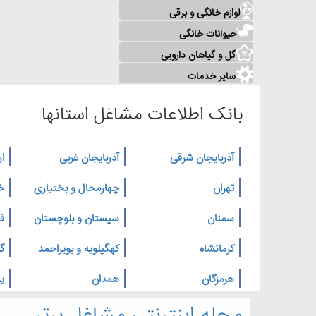
لوازم خانگی و برقی
حیوانات خانگی
گل و گیاهان دارویی
سایر خدمات
بانک اطلاعات مشاغل استانها
آذربایجان شرقی
آذربایجان غربی
ار
تهران
چهارمحال و بختیاری
خ
سمنان
سیستان و بلوچستان
ف
کرمانشاه
کهگیلویه و بویراحمد
گ
هرمزگان
همدان
یز