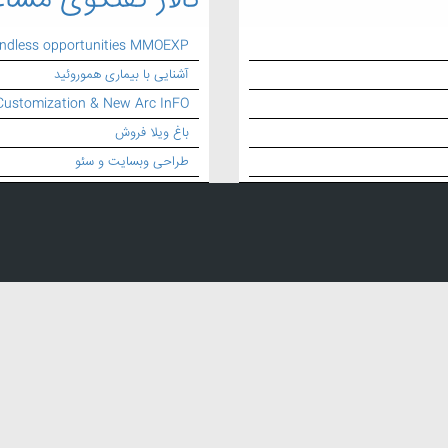
تالار گفتگوی مشاغ
endless opportunities MMOEXP
آشنایی با بیماری هموروئید
Customization & New Arc InFO
باغ ویلا فروش
طراحی وبسایت و سئو
ستیک
,
تزریق پلاستیک
,
خدمات تزریق پلاستیک
,
تزریق قالب سازی پلاستیک
,
ساخت قالب تزریق پلاستیک
,
طراحی و ساخت ق