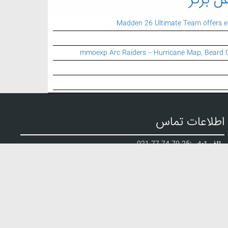
ل برتر
Madden 26 Ultimate Team offers 
mmoexp Arc Raiders – Hurricane Map, Beard 
اطلاعات تماس
تلفن تماس:
021 77 74 79 25
ایمیل:
info {a} mbartar.ir
الب تزریق پلاستیک
,
طراحی وبسایت
,
خدمات سئوی وبسایت