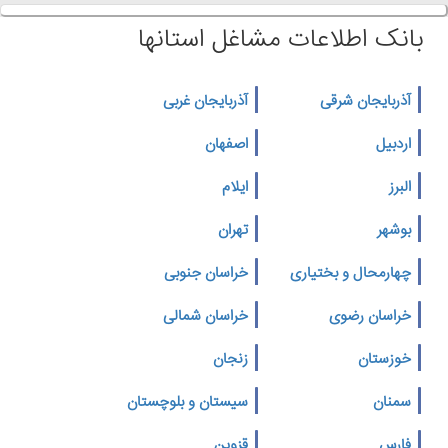
بانک اطلاعات مشاغل استانها
آذربایجان شرقی
آذربایجان غربی
اردبیل
اصفهان
البرز
ایلام
بوشهر
تهران
چهارمحال و بختیاری
خراسان جنوبی
خراسان رضوی
خراسان شمالی
خوزستان
زنجان
سمنان
سیستان و بلوچستان
فارس
قزوین