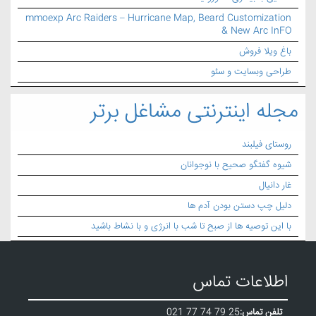
mmoexp Arc Raiders – Hurricane Map, Beard Customization
& New Arc InFO
باغ ویلا فروش
طراحی وبسایت و سئو
مجله اینترنتی مشاغل برتر
روستای فیلبند
شیوه گفتگو صحیح با نوجوانان
غار دانیال
دلیل چپ دستن بودن آدم ها
با این توصیه ها از صبح تا شب با انرژی و با نشاط باشید
اطلاعات تماس
تلفن تماس:
021 77 74 79 25