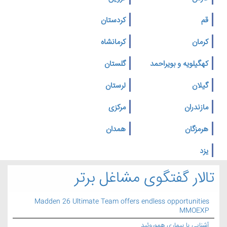
قم
کردستان
کرمان
کرمانشاه
کهگیلویه و بویراحمد
گلستان
گیلان
لرستان
مازندران
مرکزی
هرمزگان
همدان
یزد
تالار گفتگوی مشاغل برتر
Madden 26 Ultimate Team offers endless opportunities
MMOEXP
آشنایی با بیماری هموروئید