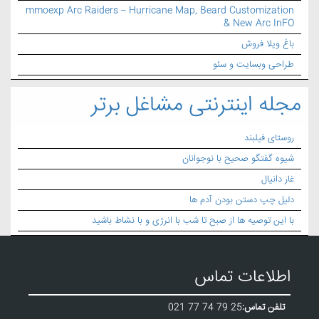
mmoexp Arc Raiders – Hurricane Map, Beard Customization
& New Arc InFO
باغ ویلا فروش
طراحی وبسایت و سئو
مجله اینترنتی مشاغل برتر
روستای فیلبند
شیوه گفتگو صحیح با نوجوانان
غار دانیال
دلیل چپ دستن بودن آدم ها
با این توصیه ها از صبح تا شب با انرژی و با نشاط باشید
اطلاعات تماس
تلفن تماس:
021 77 74 79 25