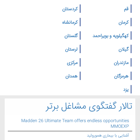
قم
کردستان
کرمان
کرمانشاه
کهگیلویه و بویراحمد
گلستان
گیلان
لرستان
مازندران
مرکزی
هرمزگان
همدان
یزد
تالار گفتگوی مشاغل برتر
Madden 26 Ultimate Team offers endless opportunities
MMOEXP
آشنایی با بیماری هموروئید