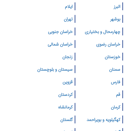
البرز
ایلام
بوشهر
تهران
چهارمحال و بختیاری
خراسان جنوبی
خراسان رضوی
خراسان شمالی
خوزستان
زنجان
سمنان
سیستان و بلوچستان
فارس
قزوین
قم
کردستان
کرمان
کرمانشاه
کهگیلویه و بویراحمد
گلستان