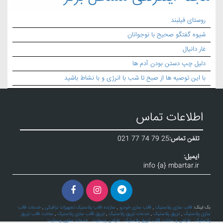
روستای فیلبند
شیوه گفتگو صحیح با نوجوانان
غار دانیال
دلیل چپ دستن بودن آدم ها
با این توصیه ها از صبح تا شب با انرژی و با نشاط باشید
اطلاعات تماس
تلفن تماس:
021 77 74 79 25
ایمیل:
info {a} mbartar.ir
بک لینک:
قالب سازی پلاستیک
,
قالب سازی خودرو
,
سازنده قالب پلاستیک تجهیزات ترافیکی
,
خدمات قالب
سازی پلاستیک
,
تزریق پلاستیک
,
خدمات تزریق پلاستیک
,
تزریق قالب سازی پلاستیک
,
ساخت قالب تزریق
پلاستیک
,
طراحی و ساخت قالب تزریق پلاستیک
,
طراحی وبسایت
,
خدمات سئوی وبسایت