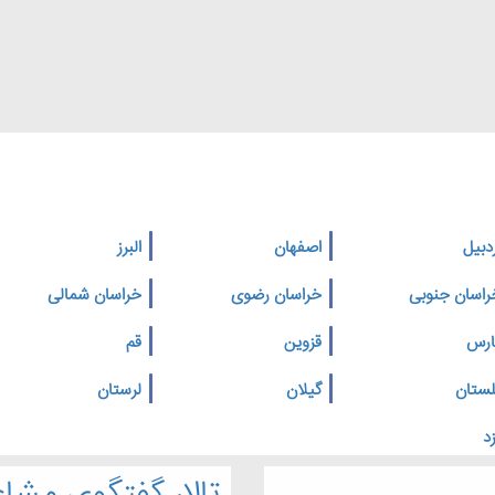
دبیل
اصفهان
البرز
راسان جنوبی
خراسان رضوی
خراسان شمالی
ارس
قزوین
قم
لستان
گیلان
لرستان
د