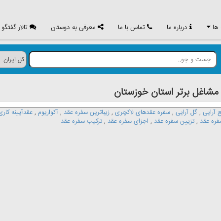
 ها
درباره ما
تماس با ما
معرفی به دوستان
تالار گفتگو
اغل برتر استان خوزستان
 آرایی
,
گل آرایی
,
سفره عقدهای لاکچری
,
زیباترین سفره عقد
,
آکواریوم
,
عقدآیینه کاری
فره عقد
,
تزیین سفره عقد
,
اجزای سفره عقد
,
ترکیب سفره عقد