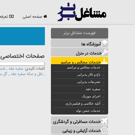
صفحه اصلی
تعرفه
فهرست مشاغل برتر
آموزشگاه ها
خدمات در منزل
صفحات اختصاصی مش
خدمات مجالس و مراسم
خدمات مجالس و مراسم
کلمات کلیدی:
سفره عقد
,
شمع
,
نقل و سکه سفره عقد
,
گل س
باغ و تالار پذیرایی
تشریفات پذیرایی
سفره عقد
اجرای موزیک
آتلیه عکاسی و فیلمبرداری
خدمات جشن تولد
خدمات مسافرتی و گردشگری
خدمات آرایشی و زیبایی