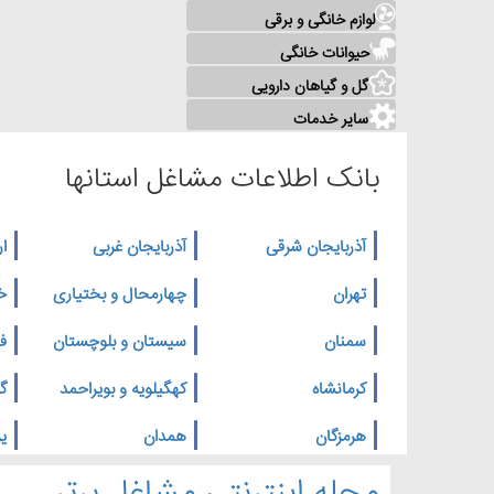
لوازم خانگی و برقی
حیوانات خانگی
گل و گیاهان دارویی
سایر خدمات
بانک اطلاعات مشاغل استانها
آذربایجان شرقی
آذربایجان غربی
ار
تهران
چهارمحال و بختیاری
خ
سمنان
سیستان و بلوچستان
ف
کرمانشاه
کهگیلویه و بویراحمد
گ
هرمزگان
همدان
یز