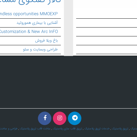
تالار گفتگوی مشاغ
endless opportunities MMOEXP
آشنایی با بیماری هموروئید
Customization & New Arc InFO
باغ ویلا فروش
طراحی وبسایت و سئو
ستیک
,
تزریق پلاستیک
,
خدمات تزریق پلاستیک
,
تزریق قالب سازی پلاستیک
,
ساخت قالب تزریق پلاستیک
,
طراحی و ساخت ق