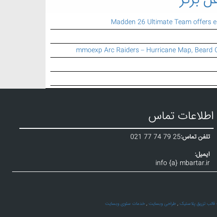
ل برتر
Madden 26 Ultimate Team offers 
mmoexp Arc Raiders – Hurricane Map, Beard 
اطلاعات تماس
تلفن تماس:
021 77 74 79 25
ایمیل:
info {a} mbartar.ir
الب تزریق پلاستیک
,
طراحی وبسایت
,
خدمات سئوی وبسایت