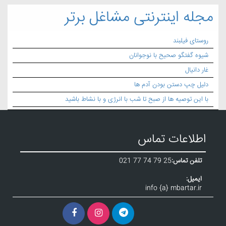
مجله اینترنتی مشاغل برتر
روستای فیلبند
شیوه گفتگو صحیح با نوجوانان
غار دانیال
دلیل چپ دستن بودن آدم ها
با این توصیه ها از صبح تا شب با انرژی و با نشاط باشید
اطلاعات تماس
تلفن تماس:
021 77 74 79 25
ایمیل:
info {a} mbartar.ir