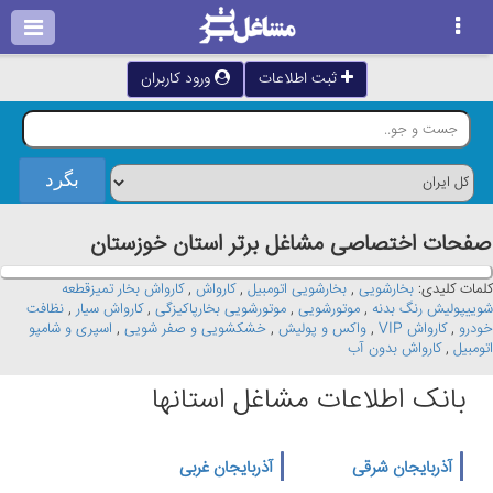
ثبت اطلاعات
ورود کاربران
صفحات اختصاصی مشاغل برتر استان خوزستان
کلمات کلیدی:
بخارشویی
,
بخارشویی اتومبیل
,
کارواش
,
کارواش بخار تمیزقطعه
شوییپولیش رنگ بدنه
,
موتورشویی
,
موتورشویی بخارپاکیزگی
,
کارواش سیار
,
نظافت
خودرو
,
کارواش VIP
,
واکس و پولیش
,
خشکشویی و صفر شویی
,
اسپری و شامپو
اتومبیل
,
کارواش بدون آب
بانک اطلاعات مشاغل استانها
آذربایجان شرقی
آذربایجان غربی