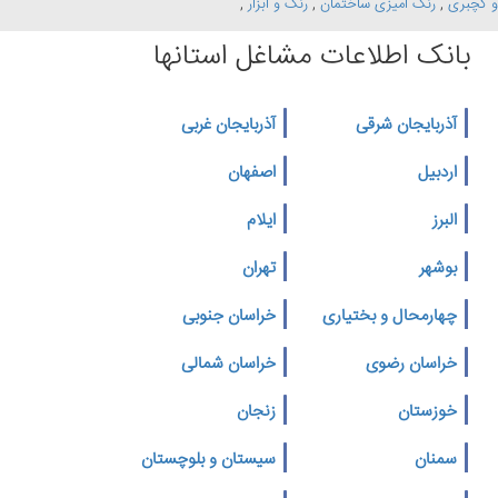
و گچبری
,
رنگ امیزی ساختمان
,
رنگ و ابزار
,
بانک اطلاعات مشاغل استانها
آذربایجان شرقی
آذربایجان غربی
اردبیل
اصفهان
البرز
ایلام
بوشهر
تهران
چهارمحال و بختیاری
خراسان جنوبی
خراسان رضوی
خراسان شمالی
خوزستان
زنجان
سمنان
سیستان و بلوچستان