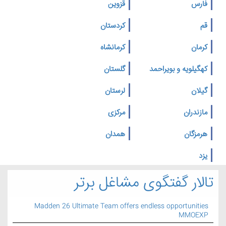
فارس
قزوین
قم
کردستان
کرمان
کرمانشاه
کهگیلویه و بویراحمد
گلستان
گیلان
لرستان
مازندران
مرکزی
هرمزگان
همدان
یزد
تالار گفتگوی مشاغل برتر
Madden 26 Ultimate Team offers endless opportunities
MMOEXP