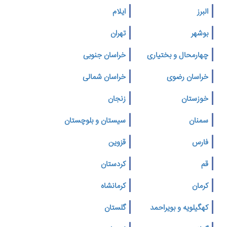
البرز
ایلام
بوشهر
تهران
چهارمحال و بختیاری
خراسان جنوبی
خراسان رضوی
خراسان شمالی
خوزستان
زنجان
سمنان
سیستان و بلوچستان
فارس
قزوین
قم
کردستان
کرمان
کرمانشاه
کهگیلویه و بویراحمد
گلستان