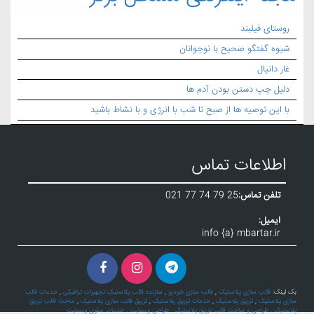
روستای فیلبند
شیوه گفتگو صحیح با نوجوانان
غار دانیال
دلیل چپ دستن بودن آدم ها
با این توصیه ها از صبح تا شب با انرژی و با نشاط باشید
اطلاعات تماس
تلفن تماس:
021 77 74 79 25
ایمیل:
info {a} mbartar.ir
بک لینک:
قالب سازی پلاستیک
,
قالب سازی خودرو
,
سازنده قالب پلاستیک تجهیزات ترافیکی
,
خدمات قالب
سازی پلاستیک
,
تزریق پلاستیک
,
خدمات تزریق پلاستیک
,
تزریق قالب سازی پلاستیک
,
ساخت قالب تزریق
پلاستیک
,
طراحی و ساخت قالب تزریق پلاستیک
,
طراحی وبسایت
,
خدمات سئوی وبسایت