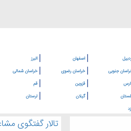
دبیل
اصفهان
البرز
راسان جنوبی
خراسان رضوی
خراسان شمالی
ارس
قزوین
قم
لستان
گیلان
لرستان
د
تالار گفتگوی مشاغ