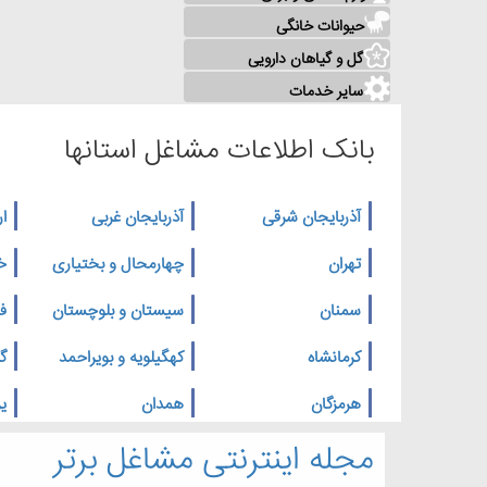
حیوانات خانگی
گل و گیاهان دارویی
سایر خدمات
بانک اطلاعات مشاغل استانها
آذربایجان شرقی
آذربایجان غربی
ار
تهران
چهارمحال و بختیاری
خ
سمنان
سیستان و بلوچستان
ف
کرمانشاه
کهگیلویه و بویراحمد
گ
هرمزگان
همدان
یز
مجله اینترنتی مشاغل برتر