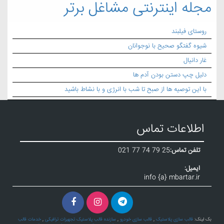
مجله اینترنتی مشاغل برتر
روستای فیلبند
شیوه گفتگو صحیح با نوجوانان
غار دانیال
دلیل چپ دستن بودن آدم ها
با این توصیه ها از صبح تا شب با انرژی و با نشاط باشید
اطلاعات تماس
تلفن تماس:
021 77 74 79 25
ایمیل:
info {a} mbartar.ir
بک لینک:
قالب سازی پلاستیک
,
قالب سازی خودرو
,
سازنده قالب پلاستیک تجهیزات ترافیکی
,
خدمات قالب