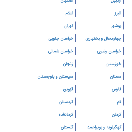
اردبیل
اصفهان
البرز
ایلام
بوشهر
تهران
چهارمحال و بختیاری
خراسان جنوبی
خراسان رضوی
خراسان شمالی
خوزستان
زنجان
سمنان
سیستان و بلوچستان
فارس
قزوین
قم
کردستان
کرمان
کرمانشاه
کهگیلویه و بویراحمد
گلستان